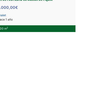
.000,00€
halet
ace 1 año
2
00 m