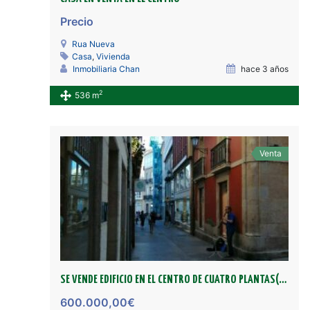
Precio
Rua Nueva
Casa
,
Vivienda
Inmobiliaria Chan
hace 3 años
2
536 m
Venta
SE VENDE EDIFICIO EN EL CENTRO DE CUATRO PLANTAS(CONDE PALLARES)
600.000,00€