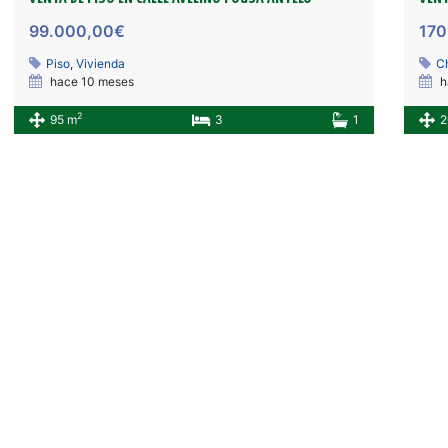
99.000,00€
170
Piso
,
Vivienda
C
hace 10 meses
h
2
95 m
3
1
2