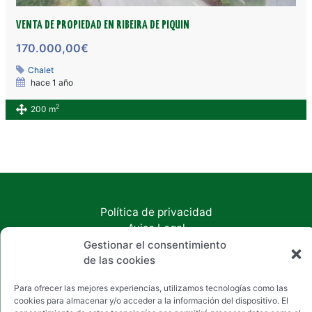
VENTA DE PROPIEDAD EN RIBEIRA DE PIQUIN
170.000,00€
Chalet
hace 1 año
2
200 m
Política de privacidad
Aviso Legal
Política de cookies
Gestionar el consentimiento
de las cookies
Accesibilidad
Copyright © 2026 Inmobiliaria Chan
Para ofrecer las mejores experiencias, utilizamos tecnologías como las
cookies para almacenar y/o acceder a la información del dispositivo. El