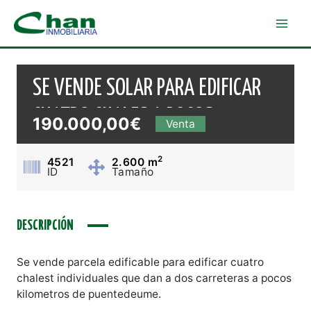
Ir
al
Mai
contenido
Men
SE VENDE SOLAR PARA EDIFICAR
CUATRO CHALES A POCOS
190.000,00€
Venta
MINUTOS DE PUENTEDEUM
2
4521
2.600
m
ID
Tamaño
DESCRIPCIÓN
Se vende parcela edificable para edificar cuatro
chalest individuales que dan a dos carreteras a pocos
kilometros de puentedeume.