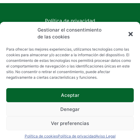
Política de privacidad
Aviso Legal
Gestionar el consentimiento
Política de cookies
de las cookies
Accesibilidad
Para ofrecer las mejores experiencias, utilizamos tecnologías como las
Copyright © 2026 Inmobiliaria Chan
cookies para almacenar y/o acceder a la información del dispositivo. El
consentimiento de estas tecnologías nos permitirá procesar datos como
el comportamiento de navegación o las identificaciones únicas en este
sitio. No consentir o retirar el consentimiento, puede afectar
negativamente a ciertas características y funciones.
Aceptar
Denegar
Ver preferencias
Política de cookies
Política de privacidad
Aviso Legal