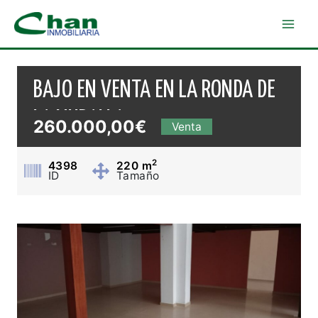
Ir
al
Mai
contenido
Men
BAJO EN VENTA EN LA RONDA DE
LA MURALLA
260.000,00€
Venta
2
4398
220
m
ID
Tamaño