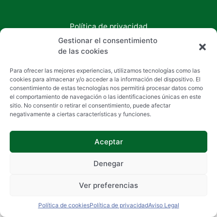
Política de privacidad
Aviso Legal
Gestionar el consentimiento
Política de cookies
de las cookies
Accesibilidad
Para ofrecer las mejores experiencias, utilizamos tecnologías como las
Copyright © 2026 Inmobiliaria Chan
cookies para almacenar y/o acceder a la información del dispositivo. El
consentimiento de estas tecnologías nos permitirá procesar datos como
el comportamiento de navegación o las identificaciones únicas en este
sitio. No consentir o retirar el consentimiento, puede afectar
negativamente a ciertas características y funciones.
Aceptar
Denegar
Ver preferencias
Política de cookies
Política de privacidad
Aviso Legal