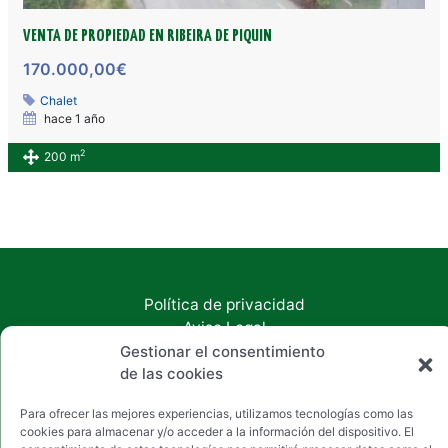
VENTA DE PROPIEDAD EN RIBEIRA DE PIQUIN
170.000,00€
Chalet
hace 1 año
2
200 m
Política de privacidad
Aviso Legal
Política de cookies
Gestionar el consentimiento
de las cookies
Accesibilidad
Copyright © 2026 Inmobiliaria Chan
Para ofrecer las mejores experiencias, utilizamos tecnologías como las
cookies para almacenar y/o acceder a la información del dispositivo. El